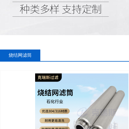
烧结网滤筒